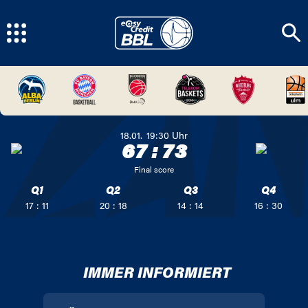
18.01.
19:30
Uhr
67
:
73
Final score
Q1
Q2
Q3
Q4
17 : 11
20 : 18
14 : 14
16 : 30
IMMER INFORMIERT