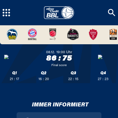
08.12.
19:00
Uhr
86
:
75
Final score
Q1
Q2
Q3
Q4
21 : 17
16 : 20
22 : 15
27 : 23
IMMER INFORMIERT