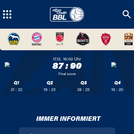
17.12.
16:00
Uhr
87
:
90
Final score
Q1
Q2
Q3
Q4
21 : 22
19 : 23
28 : 25
19 : 20
IMMER INFORMIERT