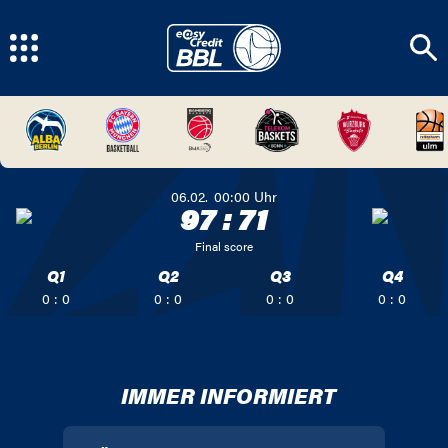
06.02.
00:00
Uhr
97
:
71
Final score
Q1
Q2
Q3
Q4
0 : 0
0 : 0
0 : 0
0 : 0
IMMER INFORMIERT