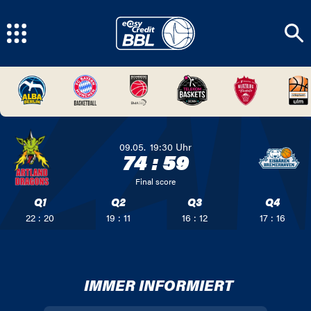
09.05.
19:30
Uhr
74
:
59
Final score
Q1
Q2
Q3
Q4
22 : 20
19 : 11
16 : 12
17 : 16
IMMER INFORMIERT