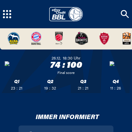
26.12.
18:30
Uhr
74
:
100
Final score
Q1
Q2
Q3
Q4
23 : 21
19 : 32
21 : 21
11 : 26
IMMER INFORMIERT