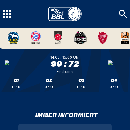
14.03.
15:00
Uhr
90
:
72
Final score
Q1
Q2
Q3
Q4
0 : 0
0 : 0
0 : 0
0 : 0
IMMER INFORMIERT