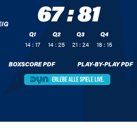
67
:
81
EIG
Q1
Q2
Q3
Q4
14 : 17
14 : 25
21 : 24
18 : 15
BOXSCORE PDF
PLAY-BY-PLAY PDF
ERLEBE ALLE
SPIELE LIVE.