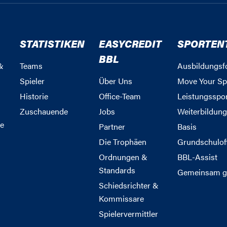
STATISTIKEN
EASYCREDIT
SPORTEN
BBL
&
Teams
Ausbildungsf
Spieler
Über Uns
Move Your Sp
Historie
Office-Team
Leistungsspo
Zuschauende
Jobs
Weiterbildun
e
Partner
Basis
Die Trophäen
Grundschulof
Ordnungen &
BBL-Assist
Standards
Gemeinsam g
Schiedsrichter &
Kommissare
Spielervermittler