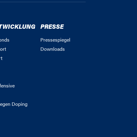
TWICKLUNG
PRESSE
onds
Pressespiegel
ort
Downloads
rt
g
fensive
egen Doping