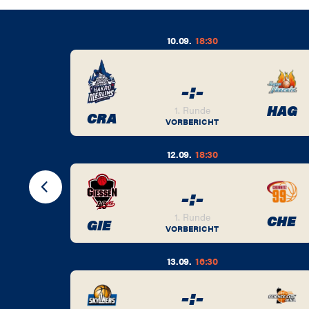
10.09.
18:30
-
:
-
BER
HAG
1. Runde
CRA
VORBERICHT
12.09.
18:30
-
:
-
BER
1. Runde
CHE
GIE
VORBERICHT
13.09.
16:30
-
:
-
BER