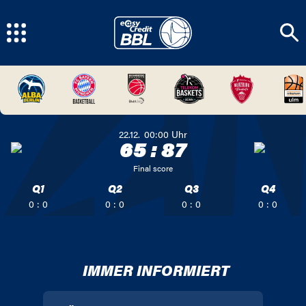
22.12.
00:00
Uhr
65
:
87
Final score
Q1
Q2
Q3
Q4
0 : 0
0 : 0
0 : 0
0 : 0
IMMER INFORMIERT