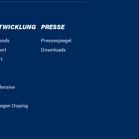
TWICKLUNG
PRESSE
onds
Pressespiegel
ort
Downloads
rt
g
fensive
egen Doping