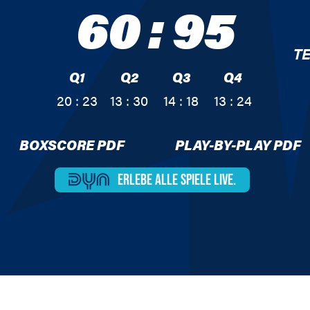
60
:
95
T
Q1
Q2
Q3
Q4
20 : 23
13 : 30
14 : 18
13 : 24
BOXSCORE PDF
PLAY-BY-PLAY PDF
ERLEBE ALLE
SPIELE LIVE.