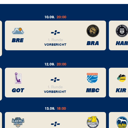
10.09.
20:00
-
:
-
BRE
1. Runde
BRA
HA
VORBERICHT
12.09.
20:00
-
:
-
1. Runde
GOT
MBC
KIR
VORBERICHT
13.09.
18:00
-
:
-