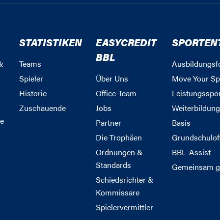
STATISTIKEN
EASYCREDIT
SPORTEN
BBL
&
Teams
Ausbildungsf
Spieler
Über Uns
Move Your Sp
Historie
Office-Team
Leistungsspo
Zuschauende
Jobs
Weiterbildun
e
Partner
Basis
Die Trophäen
Grundschulof
Ordnungen &
BBL-Assist
Standards
Gemeinsam g
Schiedsrichter &
Kommissare
Spielervermittler