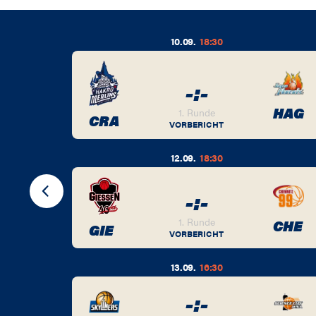
10.09.
18:30
-
:
-
BER
HAG
1. Runde
CRA
VORBERICHT
12.09.
18:30
-
:
-
BER
1. Runde
CHE
GIE
VORBERICHT
13.09.
16:30
-
:
-
BER