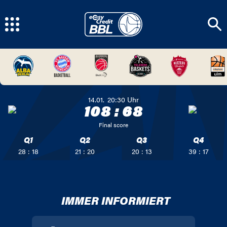
14.01.
20:30
Uhr
108
:
68
Final score
Q1
Q2
Q3
Q4
28 : 18
21 : 20
20 : 13
39 : 17
IMMER INFORMIERT