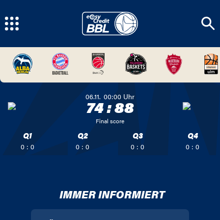
06.11.
00:00
Uhr
74
:
88
Final score
Q1
Q2
Q3
Q4
0 : 0
0 : 0
0 : 0
0 : 0
IMMER INFORMIERT