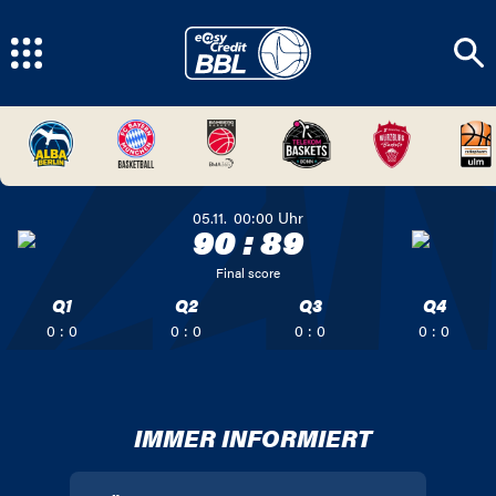
05.11.
00:00
Uhr
90
:
89
Final score
Q1
Q2
Q3
Q4
0 : 0
0 : 0
0 : 0
0 : 0
IMMER INFORMIERT