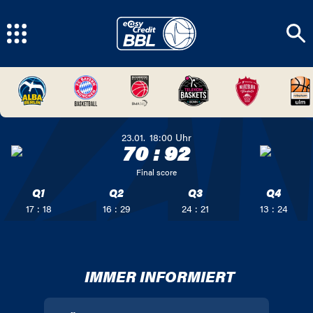
23.01.
18:00
Uhr
70
:
92
Final score
Q1
Q2
Q3
Q4
17 : 18
16 : 29
24 : 21
13 : 24
IMMER INFORMIERT