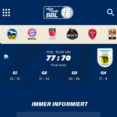
17.10.
15:00
Uhr
77
:
70
Final score
Q1
Q2
Q3
Q4
23 : 12
17 : 23
20 : 26
17 : 9
IMMER INFORMIERT