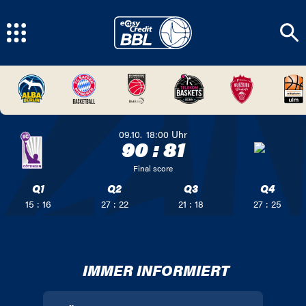
09.10.
18:00
Uhr
90
:
81
Final score
Q1
Q2
Q3
Q4
15 : 16
27 : 22
21 : 18
27 : 25
IMMER INFORMIERT