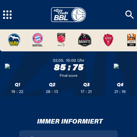
02.05.
15:00
Uhr
85
:
75
Final score
Q1
Q2
Q3
Q4
19 : 22
28 : 13
17 : 21
21 : 19
IMMER INFORMIERT