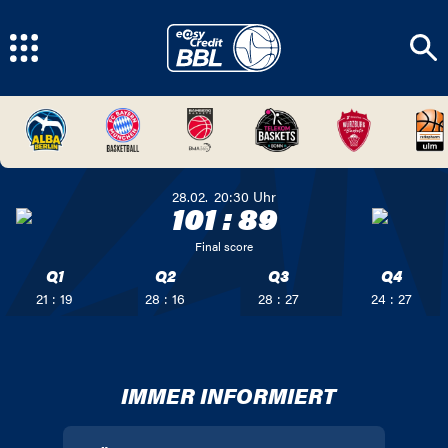
28.02.
20:30
Uhr
101
:
89
Final score
Q1
Q2
Q3
Q4
21 : 19
28 : 16
28 : 27
24 : 27
IMMER INFORMIERT