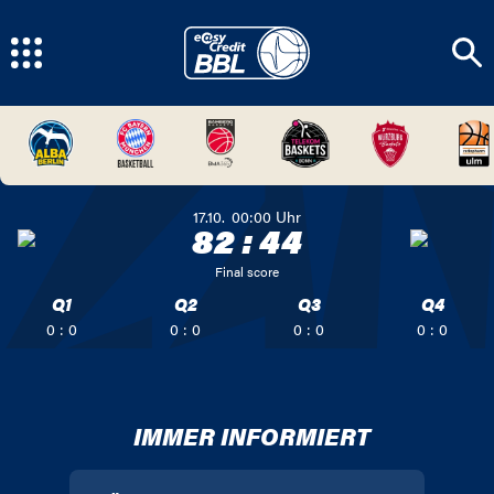
17.10.
00:00
Uhr
82
:
44
Final score
Q1
Q2
Q3
Q4
0 : 0
0 : 0
0 : 0
0 : 0
IMMER INFORMIERT