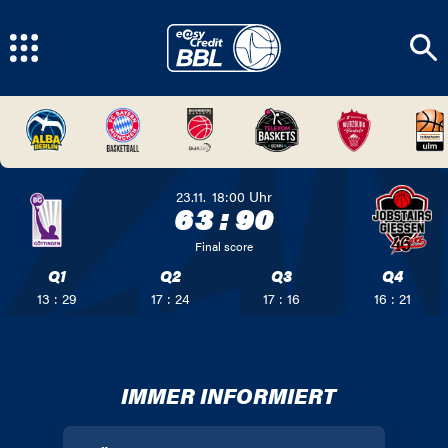
23.11.
18:00
Uhr
63
:
90
Final score
Q1
Q2
Q3
Q4
13 : 29
17 : 24
17 : 16
16 : 21
IMMER INFORMIERT