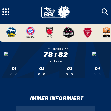
09.11.
16:00
Uhr
78
:
82
Final score
Q1
Q2
Q3
Q4
0 : 0
0 : 0
0 : 0
0 : 0
IMMER INFORMIERT