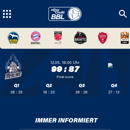
12.05.
18:00
Uhr
99
:
87
Final score
Q1
Q2
Q3
Q4
28 : 25
18 : 23
26 : 26
27 : 13
IMMER INFORMIERT