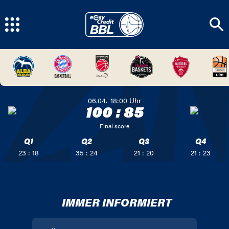
06.04.
18:00
Uhr
100
:
85
Final score
Q1
Q2
Q3
Q4
23 : 18
35 : 24
21 : 20
21 : 23
IMMER INFORMIERT