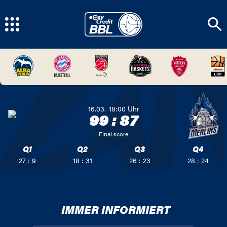
16.03.
18:00
Uhr
99
:
87
Final score
Q1
Q2
Q3
Q4
27 : 9
18 : 31
26 : 23
28 : 24
IMMER INFORMIERT