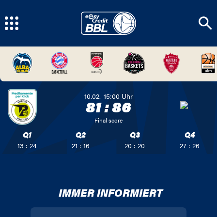
10.02.
15:00
Uhr
81
:
86
Final score
Q1
Q2
Q3
Q4
13 : 24
21 : 16
20 : 20
27 : 26
IMMER INFORMIERT