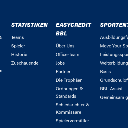
STATISTIKEN
EASYCREDIT
SPORTEN
BBL
&
Teams
Ausbildungsf
Spieler
Über Uns
Move Your Sp
Historie
Office-Team
Leistungsspo
Zuschauende
Jobs
Weiterbildun
e
Partner
Basis
Die Trophäen
Grundschulof
Ordnungen &
BBL-Assist
Standards
Gemeinsam g
Schiedsrichter &
Kommissare
Spielervermittler