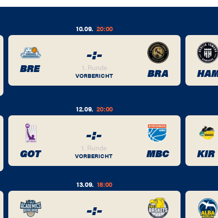
10.09.
20:00
-
:
-
BRE
1. Runde
BRA
HA
VORBERICHT
12.09.
20:00
-
:
-
1. Runde
GOT
MBC
KIR
VORBERICHT
13.09.
18:00
-
:
-