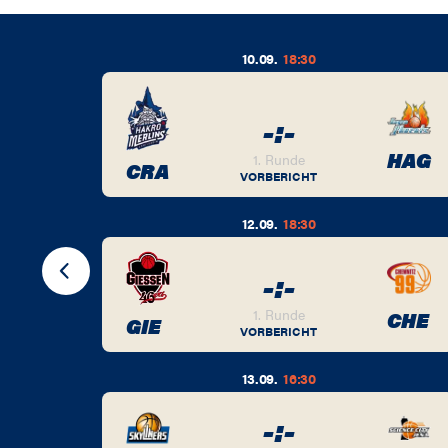
10.09.
18:30
-
:
-
BER
HAG
1. Runde
CRA
VORBERICHT
12.09.
18:30
-
:
-
BER
1. Runde
CHE
GIE
VORBERICHT
13.09.
16:30
-
:
-
BER