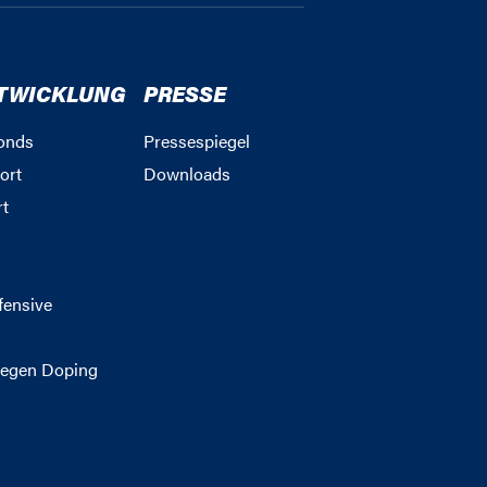
TWICKLUNG
PRESSE
onds
Pressespiegel
ort
Downloads
rt
g
fensive
egen Doping