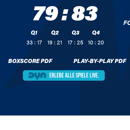
79
:
83
F
Q1
Q2
Q3
Q4
33 : 17
19 : 21
17 : 25
10 : 20
BOXSCORE PDF
PLAY-BY-PLAY PDF
ERLEBE ALLE
SPIELE LIVE.