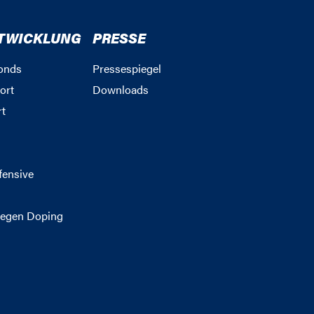
TWICKLUNG
PRESSE
onds
Pressespiegel
ort
Downloads
rt
g
fensive
egen Doping