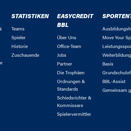
STATISTIKEN
EASYCREDIT
SPORTEN
BBL
&
Teams
Ausbildungsf
Spieler
Über Uns
Move Your Sp
Historie
Office-Team
Leistungsspo
Zuschauende
Jobs
Weiterbildun
e
Partner
Basis
Die Trophäen
Grundschulof
Ordnungen &
BBL-Assist
Standards
Gemeinsam g
Schiedsrichter &
Kommissare
Spielervermittler