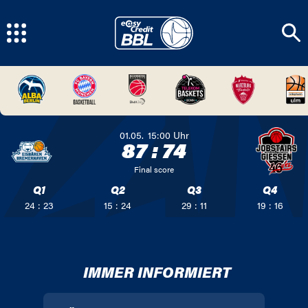
01.05.
15:00
Uhr
87
:
74
Final score
Q1
Q2
Q3
Q4
24 : 23
15 : 24
29 : 11
19 : 16
IMMER INFORMIERT