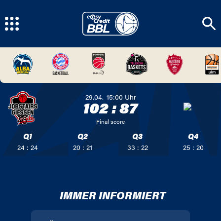
29.04.
15:00
Uhr
102
:
87
Final score
Q1
Q2
Q3
Q4
24 : 24
20 : 21
33 : 22
25 : 20
IMMER INFORMIERT