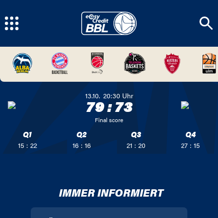
13.10.
20:30
Uhr
79
:
73
Final score
Q1
Q2
Q3
Q4
15 : 22
16 : 16
21 : 20
27 : 15
IMMER INFORMIERT