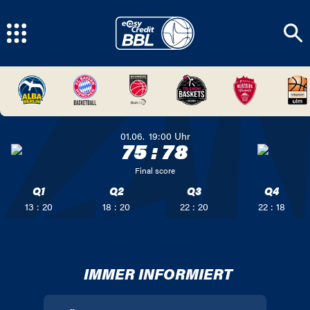
01.06.
19:00
Uhr
75
:
78
Final score
Q1
Q2
Q3
Q4
13 : 20
18 : 20
22 : 20
22 : 18
IMMER INFORMIERT