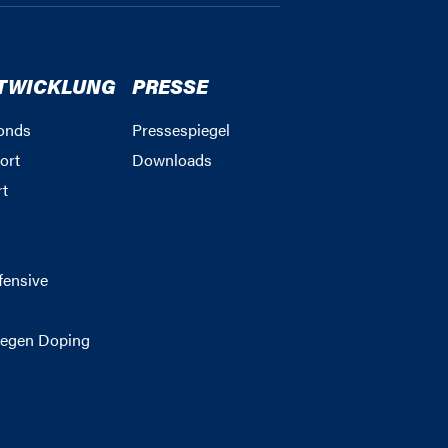
TWICKLUNG
PRESSE
onds
Pressespiegel
ort
Downloads
rt
g
fensive
egen Doping