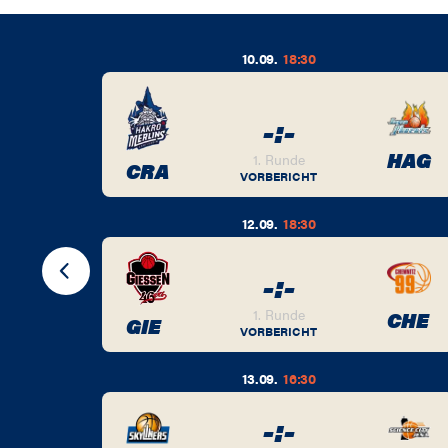
10.09.
18:30
-
:
-
BER
HAG
1. Runde
CRA
VORBERICHT
12.09.
18:30
-
:
-
BER
1. Runde
CHE
GIE
VORBERICHT
13.09.
16:30
-
:
-
BER