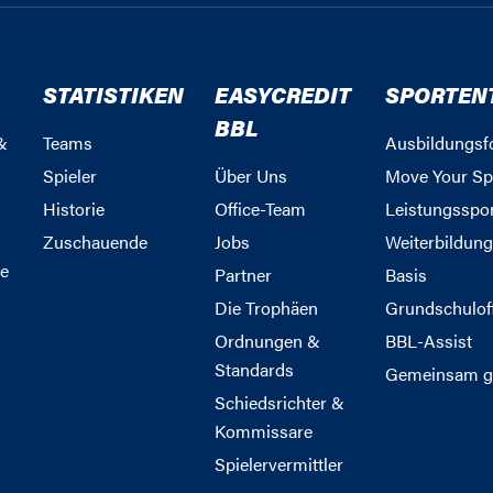
STATISTIKEN
EASYCREDIT
SPORTEN
BBL
&
Teams
Ausbildungsf
Spieler
Über Uns
Move Your Sp
Historie
Office-Team
Leistungsspo
Zuschauende
Jobs
Weiterbildun
e
Partner
Basis
Die Trophäen
Grundschulof
Ordnungen &
BBL-Assist
Standards
Gemeinsam g
Schiedsrichter &
Kommissare
Spielervermittler