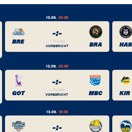
10.09.
20:00
-
:
-
BRE
1. Runde
BRA
HA
VORBERICHT
12.09.
20:00
-
:
-
1. Runde
GOT
MBC
KIR
VORBERICHT
13.09.
18:00
-
:
-