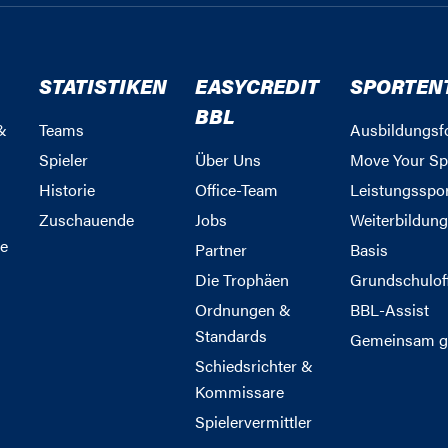
STATISTIKEN
EASYCREDIT
SPORTEN
BBL
&
Teams
Ausbildungsf
Spieler
Über Uns
Move Your Sp
Historie
Office-Team
Leistungsspo
Zuschauende
Jobs
Weiterbildun
e
Partner
Basis
Die Trophäen
Grundschulof
Ordnungen &
BBL-Assist
Standards
Gemeinsam g
Schiedsrichter &
Kommissare
Spielervermittler