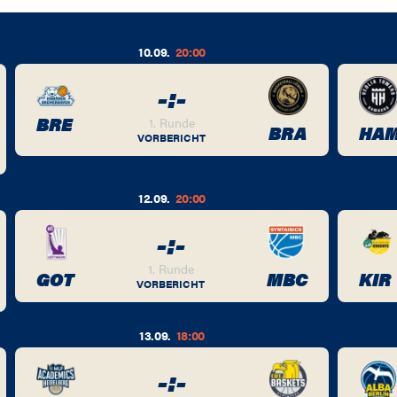
10.09.
20:00
-
:
-
BRE
1. Runde
BRA
HA
VORBERICHT
12.09.
20:00
-
:
-
1. Runde
GOT
MBC
KIR
VORBERICHT
13.09.
18:00
-
:
-