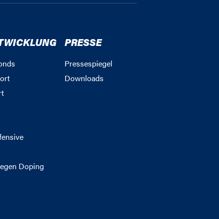
TWICKLUNG
PRESSE
onds
Pressespiegel
ort
Downloads
rt
g
fensive
egen Doping