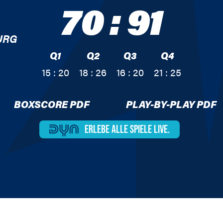
70
:
91
URG
Q1
Q2
Q3
Q4
15 : 20
18 : 26
16 : 20
21 : 25
BOXSCORE PDF
PLAY-BY-PLAY PDF
ERLEBE ALLE
SPIELE LIVE.