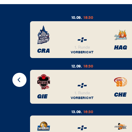
10.09.
18:30
-
:
-
BER
HAG
1. Runde
CRA
VORBERICHT
12.09.
18:30
-
:
-
BER
1. Runde
CHE
GIE
VORBERICHT
13.09.
16:30
-
:
-
BER