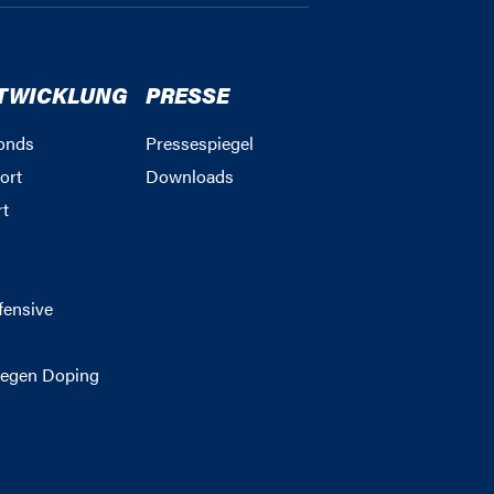
TWICKLUNG
PRESSE
onds
Pressespiegel
ort
Downloads
rt
g
fensive
egen Doping