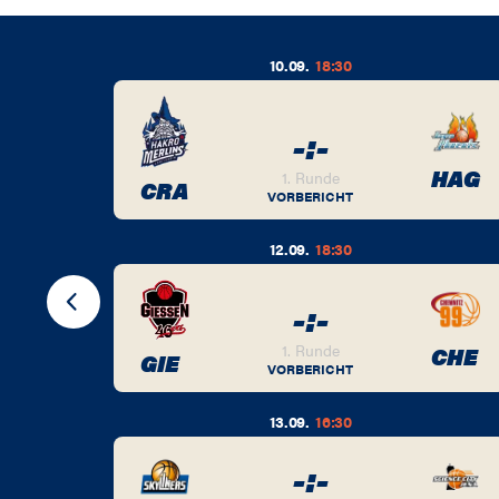
10.09.
18:30
-
:
-
BER
HAG
1. Runde
CRA
VORBERICHT
12.09.
18:30
-
:
-
BER
1. Runde
CHE
GIE
VORBERICHT
13.09.
16:30
-
:
-
BER