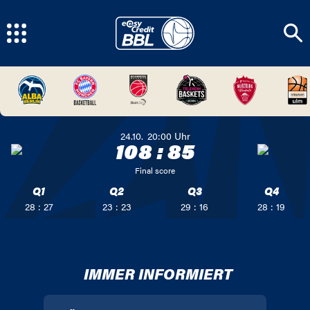
24.10.
20:00
Uhr
108
:
85
Final score
Q1
Q2
Q3
Q4
28 : 27
23 : 23
29 : 16
28 : 19
IMMER INFORMIERT