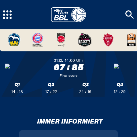
31.12.
14:00
Uhr
67
:
85
Final score
Q1
Q2
Q3
Q4
14 : 18
17 : 22
24 : 16
12 : 29
IMMER INFORMIERT