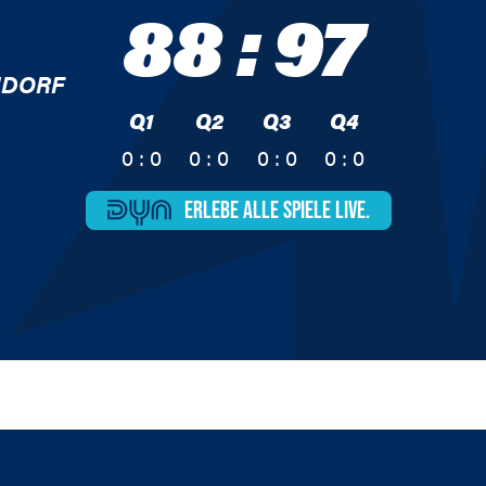
88
:
97
NDORF
Q1
Q2
Q3
Q4
0 : 0
0 : 0
0 : 0
0 : 0
ERLEBE ALLE
SPIELE LIVE.