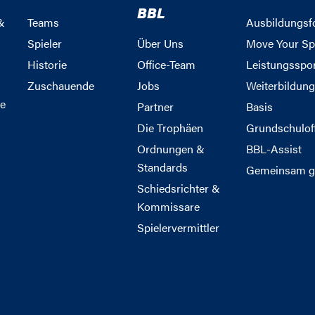
BBL
&
Teams
Ausbildungsf
Spieler
Über Uns
Move Your Sp
Historie
Office-Team
Leistungsspo
Zuschauende
Jobs
Weiterbildun
e
Partner
Basis
Die Trophäen
Grundschulof
Ordnungen &
BBL-Assist
Standards
Gemeinsam g
Schiedsrichter &
Kommissare
Spielervermittler