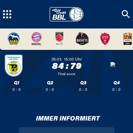
26.03.
15:00
Uhr
84
:
79
Final score
Q1
Q2
Q3
Q4
0 : 0
0 : 0
0 : 0
0 : 0
IMMER INFORMIERT