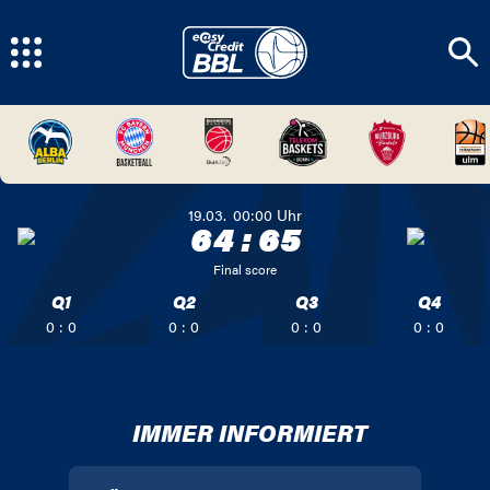
19.03.
00:00
Uhr
64
:
65
Final score
Q1
Q2
Q3
Q4
0 : 0
0 : 0
0 : 0
0 : 0
IMMER INFORMIERT