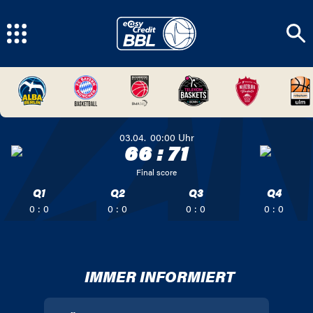
03.04.
00:00
Uhr
66
:
71
Final score
Q1
Q2
Q3
Q4
0 : 0
0 : 0
0 : 0
0 : 0
IMMER INFORMIERT