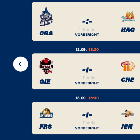
-
:
-
BER
HAG
1. Runde
CRA
VORBERICHT
12.09.
18:30
-
:
-
BER
1. Runde
CHE
GIE
VORBERICHT
13.09.
16:30
-
:
-
BER
1. Runde
FRS
JEN
VORBERICHT