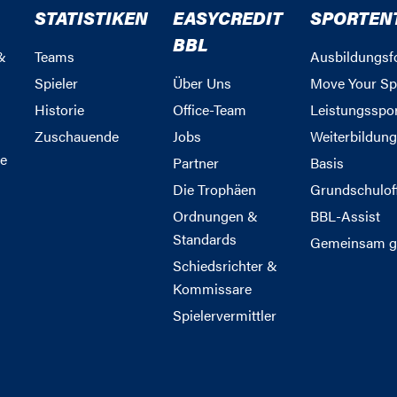
STATISTIKEN
EASYCREDIT
SPORTEN
BBL
&
Teams
Ausbildungsf
Spieler
Über Uns
Move Your Sp
Historie
Office-Team
Leistungsspo
Zuschauende
Jobs
Weiterbildun
e
Partner
Basis
Die Trophäen
Grundschulof
Ordnungen &
BBL-Assist
Standards
Gemeinsam g
Schiedsrichter &
Kommissare
Spielervermittler