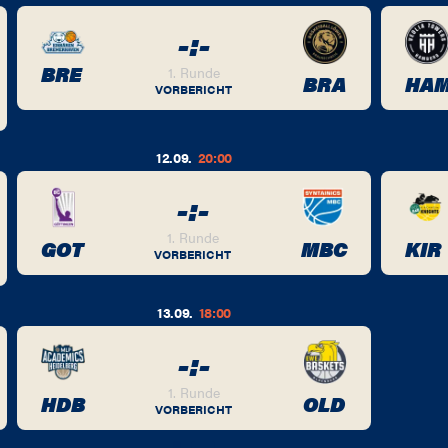
-
:
-
BRE
1. Runde
BRA
HA
VORBERICHT
12.09.
20:00
-
:
-
1. Runde
GOT
MBC
KIR
VORBERICHT
13.09.
18:00
-
:
-
1. Runde
HDB
OLD
VORBERICHT