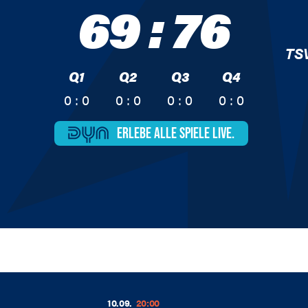
69
:
76
TS
Q1
Q2
Q3
Q4
0 : 0
0 : 0
0 : 0
0 : 0
ERLEBE ALLE
SPIELE LIVE.
10.09.
20:00