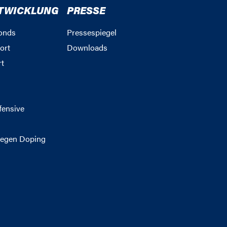
TWICKLUNG
PRESSE
onds
Pressespiegel
ort
Downloads
rt
g
fensive
egen Doping