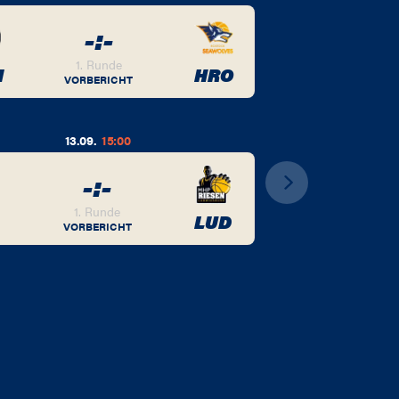
-
:
-
1. Runde
M
HRO
VORBERICHT
13.09.
15:00
-
:
-
1. Runde
LUD
VORBERICHT