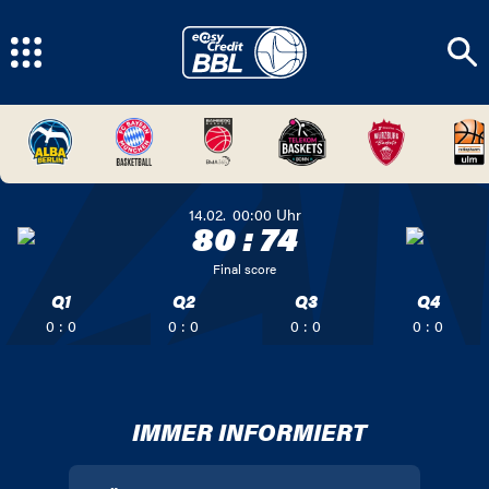
14.02.
00:00
Uhr
80
:
74
Final score
Q1
Q2
Q3
Q4
0 : 0
0 : 0
0 : 0
0 : 0
IMMER INFORMIERT