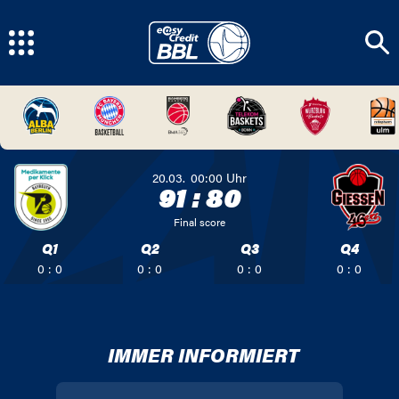
20.03.
00:00
Uhr
91
:
80
Final score
Q1
Q2
Q3
Q4
0 : 0
0 : 0
0 : 0
0 : 0
IMMER INFORMIERT