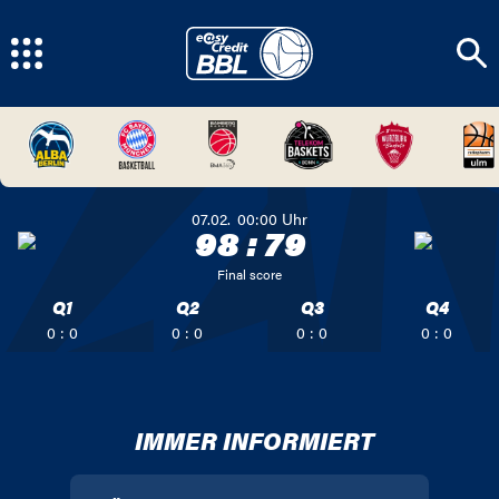
07.02.
00:00
Uhr
98
:
79
Final score
Q1
Q2
Q3
Q4
0 : 0
0 : 0
0 : 0
0 : 0
IMMER INFORMIERT