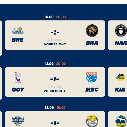
10.09.
20:00
-
:
-
BRE
1. Runde
BRA
HA
VORBERICHT
12.09.
20:00
-
:
-
1. Runde
GOT
MBC
KIR
VORBERICHT
13.09.
18:00
-
:
-