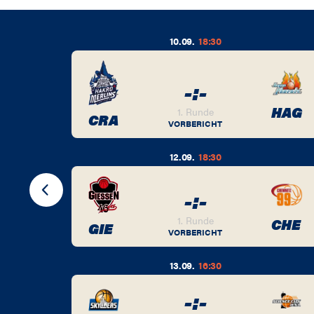
10.09.
18:30
-
:
-
BER
HAG
1. Runde
CRA
VORBERICHT
12.09.
18:30
-
:
-
BER
1. Runde
CHE
GIE
VORBERICHT
13.09.
16:30
-
:
-
BER