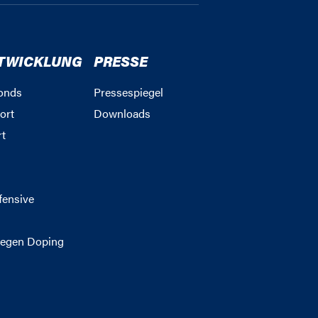
TWICKLUNG
PRESSE
onds
Pressespiegel
ort
Downloads
rt
g
fensive
egen Doping