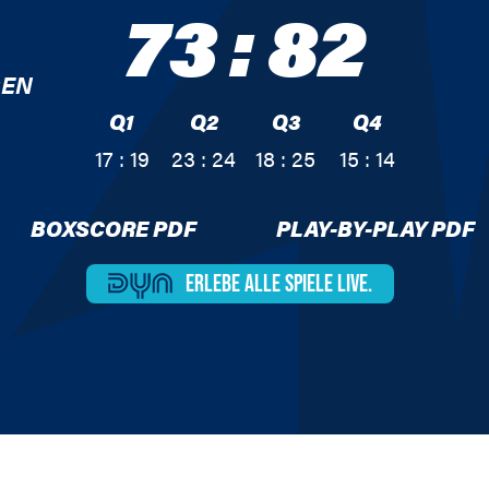
73
:
82
GEN
Q1
Q2
Q3
Q4
17 : 19
23 : 24
18 : 25
15 : 14
BOXSCORE PDF
PLAY-BY-PLAY PDF
ERLEBE ALLE
SPIELE LIVE.