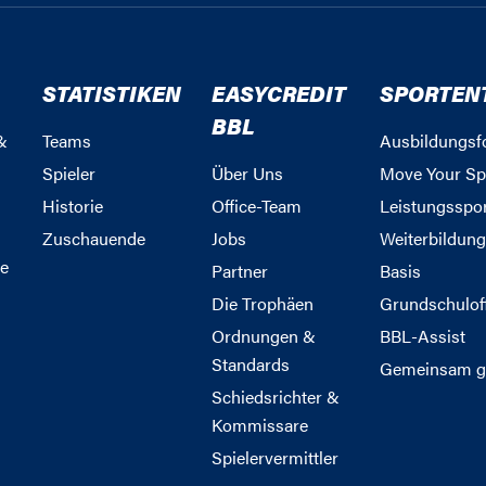
STATISTIKEN
EASYCREDIT
SPORTEN
BBL
&
Teams
Ausbildungsf
Spieler
Über Uns
Move Your Sp
Historie
Office-Team
Leistungsspo
Zuschauende
Jobs
Weiterbildun
e
Partner
Basis
Die Trophäen
Grundschulof
Ordnungen &
BBL-Assist
Standards
Gemeinsam g
Schiedsrichter &
Kommissare
Spielervermittler