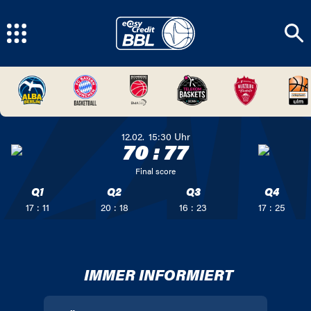
12.02.
15:30
Uhr
70
:
77
Final score
Q1
Q2
Q3
Q4
17 : 11
20 : 18
16 : 23
17 : 25
IMMER INFORMIERT