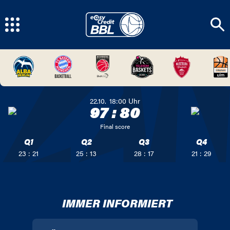
22.10.
18:00
Uhr
97
:
80
Final score
Q1
Q2
Q3
Q4
23 : 21
25 : 13
28 : 17
21 : 29
IMMER INFORMIERT