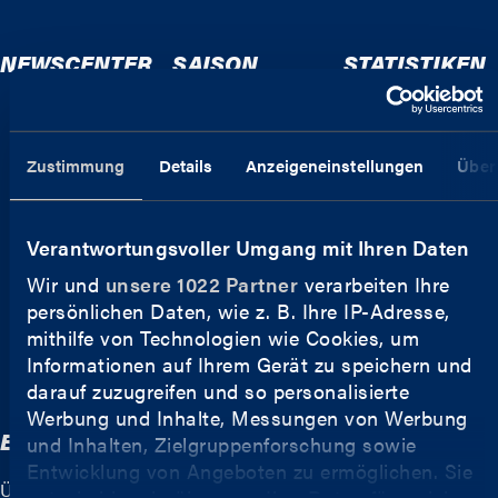
NEWSCENTER
SAISON
STATISTIKEN
Spielpläne Liga &
Teams
Pokal
Spieler
Zustimmung
Details
Anzeigeneinstellungen
Über
Aktuelle Spiele
Historie
Tabelle
Zuschauende
Tabellenprognose
Verantwortungsvoller Umgang mit Ihren Daten
Unsere Teams
Wir und
unsere 1022 Partner
verarbeiten Ihre
Unsere Spieler
persönlichen Daten, wie z. B. Ihre IP-Adresse,
mithilfe von Technologien wie Cookies, um
Dyn Basketball -
Informationen auf Ihrem Gerät zu speichern und
Live & auf Abruf
darauf zuzugreifen und so personalisierte
Werbung und Inhalte, Messungen von Werbung
EASYCREDIT BBL
SPORTENTWICKLUNG
und Inhalten, Zielgruppenforschung sowie
Entwicklung von Angeboten zu ermöglichen. Sie
Über Uns
Ausbildungsfonds
entscheiden darüber, wer Ihre Daten für welche