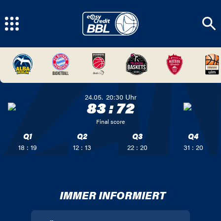
24.05.
20:30
Uhr
83
:
72
Final score
Q1
Q2
Q3
Q4
18 : 19
12 : 13
22 : 20
31 : 20
IMMER INFORMIERT