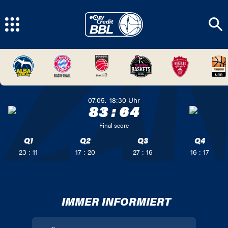
07.05.
18:30
Uhr
83
:
64
Final score
Q1
Q2
Q3
Q4
23 : 11
17 : 20
27 : 16
16 : 17
IMMER INFORMIERT