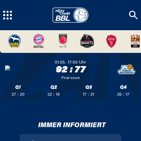
01.05.
17:00
Uhr
92
:
77
Final score
Q1
Q2
Q3
Q4
27 : 20
22 : 19
17 : 21
26 : 17
IMMER INFORMIERT